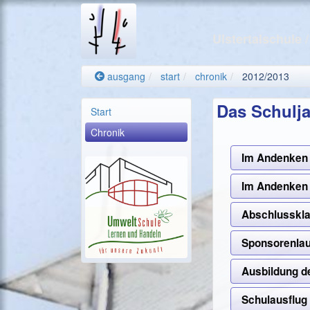
Ulstertalschule
ausgang
start
chronik
2012/2013
Das Schulja
Start
Chronik
Im Andenken
Im Andenken 
Abschlusskl
Sponsorenlau
Ausbildung d
Schulausflug