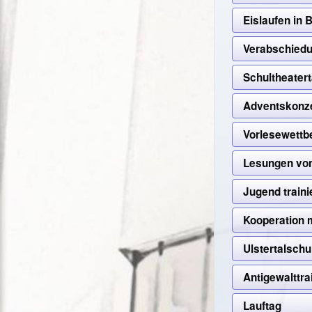
Eislaufen in 
Verabschiedu
Schultheater
Adventskonz
Vorlesewettb
Lesungen vo
Jugend traini
Kooperation 
Ulstertalsch
Antigewalttra
Lauftag