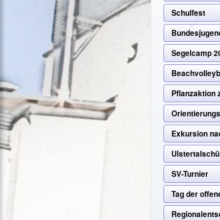
Schulfest
Bundesjugen
Segelcamp 20
Beachvolleyba
Pflanzaktion
Orientierung
Exkursion n
Ulstertalschü
SV-Turnier
Tag der offen
Regionalents