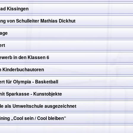
Bad Kissingen
ng von Schulleiter Mathias Dickhut
tage
ert
ewerb in den Klassen 6
n Kinderbuchautoren
ert für Olympia - Basketball
mit Sparkasse - Kunstobjekte
ule als Umweltschule ausgezeichnet
ining „Cool sein / Cool bleiben“