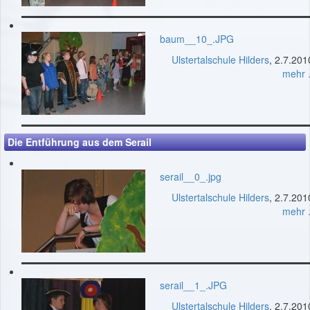
baum__10_.JPG
Ulstertalschule Hilders
, 2.7.201
mehr .
Die Entführung aus dem Serail
serail__0_.jpg
Ulstertalschule Hilders
, 2.7.201
mehr .
serail__1_.JPG
Ulstertalschule Hilders
, 2.7.201