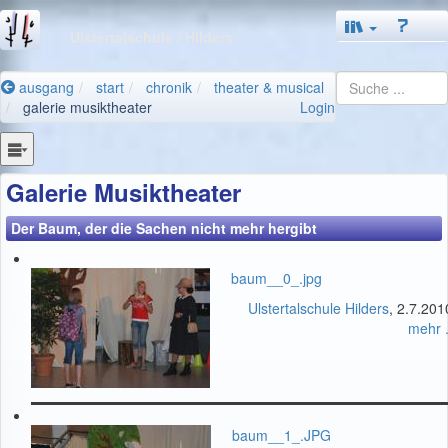
Ulstertalschule
/ Hilders
ausgang
start
chronik
theater & musical
galerie musiktheater
Login
Galerie Musiktheater
Der Baum, der die Sachen nicht mehr hergibt
baum__0_.jpg
Ulstertalschule Hilders
, 2.7.201
mehr .
baum__1_.JPG