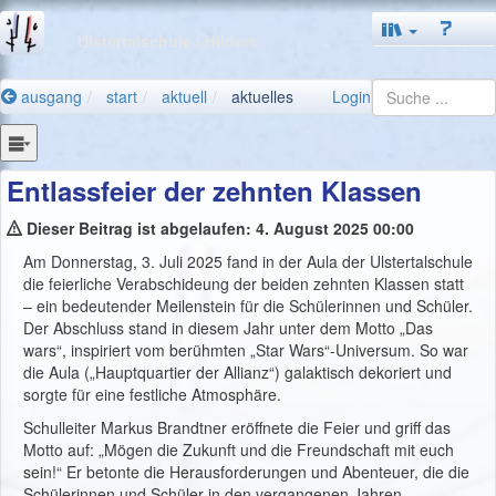
Ulstertalschule
/ Hilders
ausgang
start
aktuell
aktuelles
Login
Entlassfeier der zehnten Klassen
Dieser Beitrag ist abgelaufen: 4. August 2025 00:00
Am Donnerstag, 3. Juli 2025 fand in der Aula der Ulstertalschule
die feierliche Verabschideung der beiden zehnten Klassen statt
– ein bedeutender Meilenstein für die Schülerinnen und Schüler.
Der Abschluss stand in diesem Jahr unter dem Motto „Das
wars“, inspiriert vom berühmten „Star Wars“-Universum. So war
die Aula („Hauptquartier der Allianz“) galaktisch dekoriert und
sorgte für eine festliche Atmosphäre.
Schulleiter Markus Brandtner eröffnete die Feier und griff das
Motto auf: „Mögen die Zukunft und die Freundschaft mit euch
sein!“ Er betonte die Herausforderungen und Abenteuer, die die
Schülerinnen und Schüler in den vergangenen Jahren