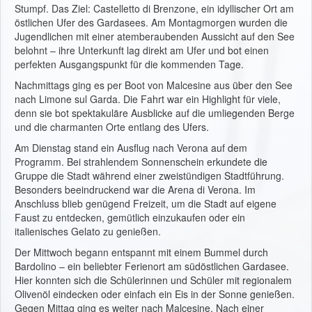
Stumpf. Das Ziel: Castelletto di Brenzone, ein idyllischer Ort am
östlichen Ufer des Gardasees. Am Montagmorgen wurden die
Jugendlichen mit einer atemberaubenden Aussicht auf den See
belohnt – ihre Unterkunft lag direkt am Ufer und bot einen
perfekten Ausgangspunkt für die kommenden Tage.
Nachmittags ging es per Boot von Malcesine aus über den See
nach Limone sul Garda. Die Fahrt war ein Highlight für viele,
denn sie bot spektakuläre Ausblicke auf die umliegenden Berge
und die charmanten Orte entlang des Ufers.
Am Dienstag stand ein Ausflug nach Verona auf dem
Programm. Bei strahlendem Sonnenschein erkundete die
Gruppe die Stadt während einer zweistündigen Stadtführung.
Besonders beeindruckend war die Arena di Verona. Im
Anschluss blieb genügend Freizeit, um die Stadt auf eigene
Faust zu entdecken, gemütlich einzukaufen oder ein
italienisches Gelato zu genießen.
Der Mittwoch begann entspannt mit einem Bummel durch
Bardolino – ein beliebter Ferienort am südöstlichen Gardasee.
Hier konnten sich die Schülerinnen und Schüler mit regionalem
Olivenöl eindecken oder einfach ein Eis in der Sonne genießen.
Gegen Mittag ging es weiter nach Malcesine. Nach einer