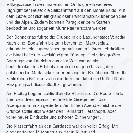
Mittagspause in dem malerischen Ort folgte ein weiteres
Highlight der Reise: die Seilbahnfahrt auf den Monte Baldo. Auf
dem Gipfel bot sich ein grandioser Panoramablick über den See
und die Alpen. Zudem konnten Paraglider beim Starten
beobachtet und sogar ein Murmeltier erspäht werden.
Der Donnerstag führte die Gruppe in die Lagunenstadt Venedig.
Nach einer Bootsfahrt bis zum berühmten Markusplatz
erkundeten die Jugendlichen gemeinsam mit ihren Lehrkräften
die Stadt bei einer zweistündigen Führung. Trotz des großen
Andrangs von Touristen aus aller Welt war es ein
beeindruckendes Erlebnis, durch die engen Gassen, den
pulsierenden Markusplatz oder entlang der Kanäle und über die
zahlreichen Brücken zu schlendern und dabei ein Gefühl für die
Einzigartigkeit dieser Stadt zu gewinnen.
Am Freitag begann schließlich die Rückreise. Die Route führte
über den Brennerpass – eine letzte Gelegenheit, das
Alpenpanorama zu genießen. Am frühen Abend erreichte die
Gruppe schließlich wieder den Heimatort – erschöpft, aber
voller neuer Eindrücke und schöner Erinnerungen.
Die Klassenfahrt an den Gardasee war ein voller Erfolg. Mit
einer perfekten Mischung aus Natur, Kultur und