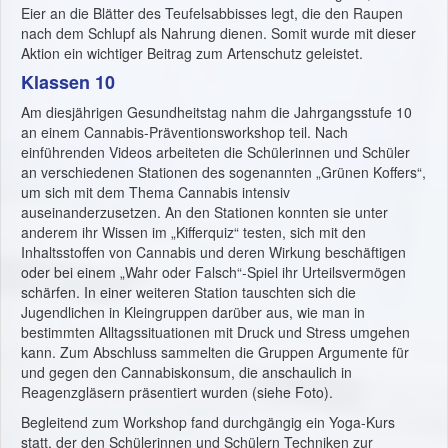
Eier an die Blätter des Teufelsabbisses legt, die den Raupen
nach dem Schlupf als Nahrung dienen. Somit wurde mit dieser
Aktion ein wichtiger Beitrag zum Artenschutz geleistet.
Klassen 10
Am diesjährigen Gesundheitstag nahm die Jahrgangsstufe 10
an einem Cannabis-Präventionsworkshop teil. Nach
einführenden Videos arbeiteten die Schülerinnen und Schüler
an verschiedenen Stationen des sogenannten „Grünen Koffers“,
um sich mit dem Thema Cannabis intensiv
auseinanderzusetzen. An den Stationen konnten sie unter
anderem ihr Wissen im „Kifferquiz“ testen, sich mit den
Inhaltsstoffen von Cannabis und deren Wirkung beschäftigen
oder bei einem „Wahr oder Falsch“-Spiel ihr Urteilsvermögen
schärfen. In einer weiteren Station tauschten sich die
Jugendlichen in Kleingruppen darüber aus, wie man in
bestimmten Alltagssituationen mit Druck und Stress umgehen
kann. Zum Abschluss sammelten die Gruppen Argumente für
und gegen den Cannabiskonsum, die anschaulich in
Reagenzgläsern präsentiert wurden (siehe Foto).
Begleitend zum Workshop fand durchgängig ein Yoga-Kurs
statt, der den Schülerinnen und Schülern Techniken zur