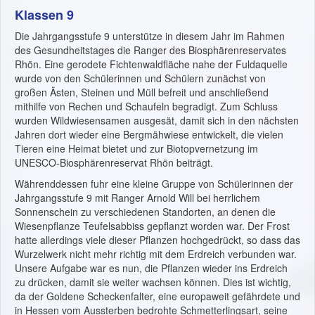
Klassen 9
Die Jahrgangsstufe 9 unterstütze in diesem Jahr im Rahmen
des Gesundheitstages die Ranger des Biosphärenreservates
Rhön. Eine gerodete Fichtenwaldfläche nahe der Fuldaquelle
wurde von den Schülerinnen und Schülern zunächst von
großen Ästen, Steinen und Müll befreit und anschließend
mithilfe von Rechen und Schaufeln begradigt. Zum Schluss
wurden Wildwiesensamen ausgesät, damit sich in den nächsten
Jahren dort wieder eine Bergmähwiese entwickelt, die vielen
Tieren eine Heimat bietet und zur Biotopvernetzung im
UNESCO-Biosphärenreservat Rhön beiträgt.
Währenddessen fuhr eine kleine Gruppe von Schülerinnen der
Jahrgangsstufe 9 mit Ranger Arnold Will bei herrlichem
Sonnenschein zu verschiedenen Standorten, an denen die
Wiesenpflanze Teufelsabbiss gepflanzt worden war. Der Frost
hatte allerdings viele dieser Pflanzen hochgedrückt, so dass das
Wurzelwerk nicht mehr richtig mit dem Erdreich verbunden war.
Unsere Aufgabe war es nun, die Pflanzen wieder ins Erdreich
zu drücken, damit sie weiter wachsen können. Dies ist wichtig,
da der Goldene Scheckenfalter, eine europaweit gefährdete und
in Hessen vom Aussterben bedrohte Schmetterlingsart, seine