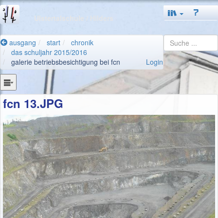
Ulstertalschule
/ Hilders
ausgang
start
chronik
das schuljahr 2015/2016
galerie betriebsbesichtigung bei fcn
Login
fcn 13.JPG