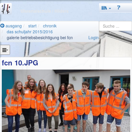
Ulstertalschule
/ Hilders
ausgang
start
chronik
das schuljahr 2015/2016
galerie betriebsbesichtigung bei fcn
Login
fcn 10.JPG