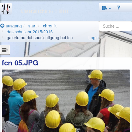
Ulstertalschule
/ Hilders
ausgang
start
chronik
das schuljahr 2015/2016
galerie betriebsbesichtigung bei fcn
Login
fcn 05.JPG