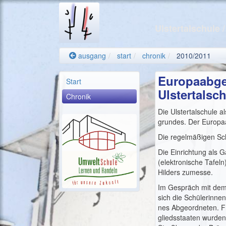
Ulstertalschule
ausgang
start
chronik
2010/2011
Europaabge
Start
Ulstertalsc
Chronik
Die Ulstertalschule a
grundes. Der Europaa
Die regelmäßigen Sch
Die Einrichtung als 
(elektronische Tafel
Hilders zumesse.
Im Gespräch mit dem 
sich die Schülerinne
nes Abgeordneten. Fr
gliedsstaaten wurden 