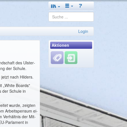
Login
Aktionen
ndschaft des Ulster­
ung der Schule.
etzt nach Hilders.
t „White Bo­ards"
s der Schule in
itet wurde, zeig­ten
vom Arbeitspensum ei­
 Verhältnis der Mit­
 EU-Parlament in