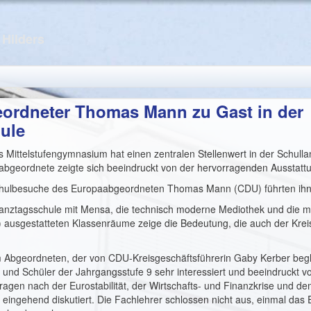
/ Hilders
ordneter Thomas Mann zu Gast in der
hule
ls Mittel­stufengymnasium hat einen zentralen Stellenwert in der Schulla
bgeord­nete zeigte sich beeindruckt von der hervorragenden Aus­statt
ul­besuche des Europaab­geordneten Thomas Mann (CDU) führten ihn j
Ganz­tagsschule mit Mensa, die technisch moderne Medio­thek und die mi
n) ausgestatteten Klassenräume zeige die Bedeutung, die auch der Krei
Abge­ordneten, der von CDU-­Kreisgeschäftsführerin Gaby Kerber begle
n und Schüler der Jahrgangsstufe 9 sehr interessiert und beein­druckt 
agen nach der Eurostabilität, der Wirtschafts- und Finanzkrise und dem
einge­hend diskutiert. Die Fachleh­rer schlossen nicht aus, ein­mal das