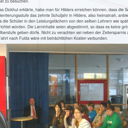
el zu be­suchen.
as Dickhut erklärte, habe man für Hilders erreichen können, dass die Sc
ntie­rungsstufe das zehnte Schul­jahr in Hilders, also heimat­nah, anb
s die Schüler in den Leistungsfä­chern von den selben Lehrern wie späte
rrichtet würden. Die Lerninhalte seien abgestimmt, so dass es keine g
erstufe ge­ben dürfe. Nicht zu verachten sei neben der Zeitersparnis a
Fahrt nach Fulda wäre mit beträchtlichen Kos­ten verbunden.